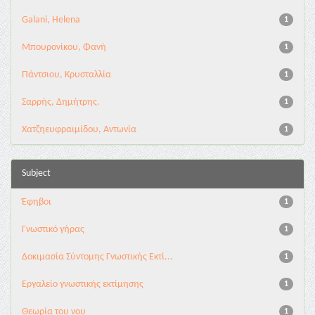
Galani, Helena
1
Μπουρονίκου, Φανή
1
Πάντσιου, Κρυσταλλία
1
Σαρρής, Δημήτρης.
1
Χατζηευφραιμίδου, Αντωνία
1
Subject
Έφηβοι
1
Γνωστικό γήρας
1
Δοκιμασία Σύντομης Γνωστικής Εκτί...
1
Εργαλείο γνωστικής εκτίμησης
1
Θεωρία του νου
1