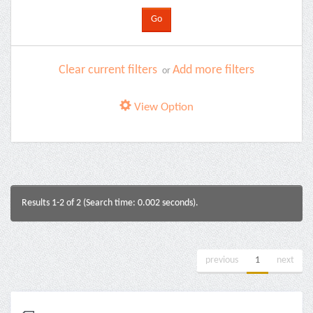
Clear current filters
Add more filters
or
View Option
Results 1-2 of 2 (Search time: 0.002 seconds).
previous
1
next