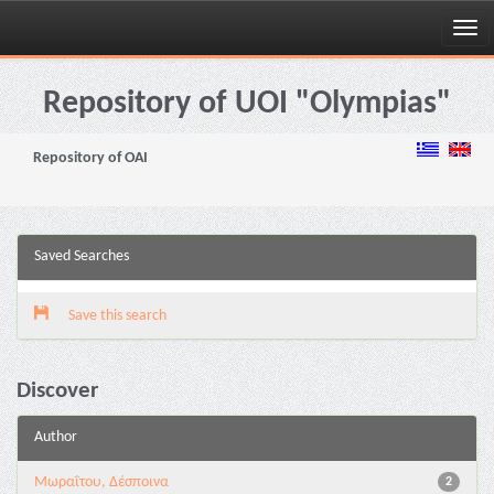
Skip
navigation
Repository of UOI "Olympias"
Repository of OAI
Saved Searches
Save this search
Discover
Author
Μωραΐτου, Δέσποινα
2