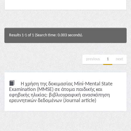
Results 1-1 of 1 (Search time: 0.003 seconds).
previous
1
next
Η χρήση της δοκιμασίας Mini-Mental State
Examination (MMSE) σε άτομα παιδικής και
εφηβικής ηλικίας: βιβλιογραφική ανασκόπηση
ερευνητικών δεδομένων (Journal article)