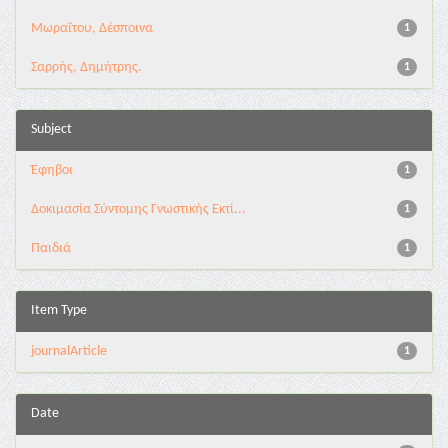
Μωραΐτου, Δέσποινα
1
Σαρρής, Δημήτρης.
1
Subject
Έφηβοι
1
Δοκιμασία Σύντομης Γνωστικής Εκτί...
1
Παιδιά
1
Item Type
journalArticle
1
Date