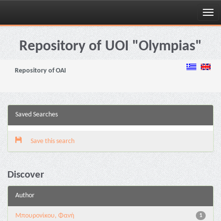
Skip
navigation
Repository of UOI "Olympias"
Repository of OAI
Saved Searches
Save this search
Discover
Author
Μπουρονίκου, Φανή
1