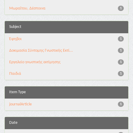
Μωραΐτου, Δέσποινα
1
Subject
Έφηβοι
1
Δοκιμασία Σύντομης Γνωστικής Εκτί...
1
Εργαλείο γνωστικής εκτίμησης
1
Παιδιά
1
Item Type
journalArticle
1
Date