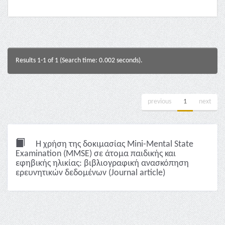
Results 1-1 of 1 (Search time: 0.002 seconds).
previous
1
next
Η χρήση της δοκιμασίας Mini-Mental State
Examination (MMSE) σε άτομα παιδικής και
εφηβικής ηλικίας: βιβλιογραφική ανασκόπηση
ερευνητικών δεδομένων (Journal article)