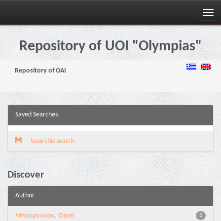
Skip
navigation
Repository of UOI "Olympias"
Repository of OAI
Saved Searches
Save this search
Discover
Author
Μπουρονίκου, Φανή
1