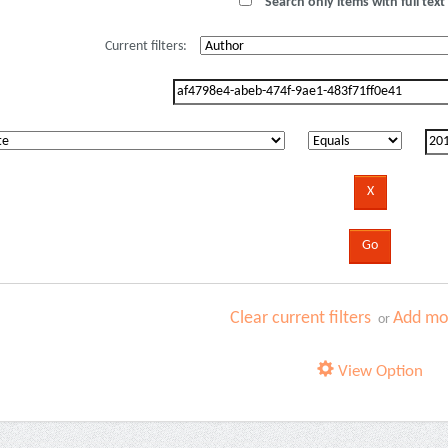
Search only items with full text 
Current filters:
Clear current filters
Add mor
or
View Option