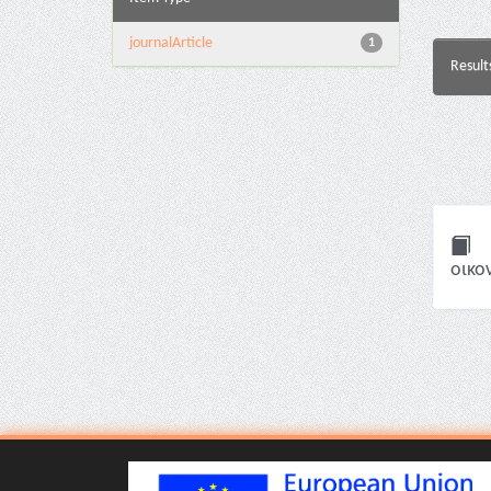
journalArticle
1
Result
οικον