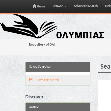
Browse
Advanced Search
Hel
Home
Skip
navigation
Repository of OAI
Sea
Saved Searches
Save this search
Discover
Author