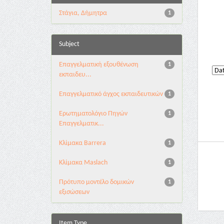
Στάγια, Δήμητρα
1
Subject
Eπαγγελματική εξουθένωση
1
εκπαιδευ...
Eπαγγελματικό άγχος εκπαιδευτικών
1
Ερωτηματολόγιο Πηγών
1
Επαγγελματικ...
Κλίμακα Barrera
1
Κλίμακα Maslach
1
Πρότυπο μοντέλο δομικών
1
εξισώσεων
Item Type