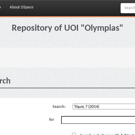
p
About DSpace
Repository of UOI "Olympias"
rch
Search:
for