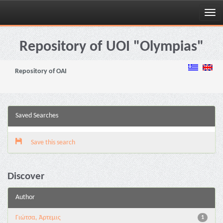
Skip
navigation
Repository of UOI "Olympias"
Repository of OAI
Saved Searches
Save this search
Discover
Author
Γιώτσα, Άρτεμις
1