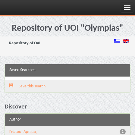
Skip
navigation
Repository of UOI "Olympias"
Repository of OAI
Saved Searches
Save this search
Discover
Author
Γιώτσα, Άρτεμις
1