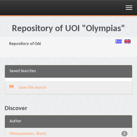
Skip
navigation
Repository of UOI "Olympias"
Repository of OAI
Saved Searches
Save this search
Discover
Author
Μπουρονίκου, Φανή
1