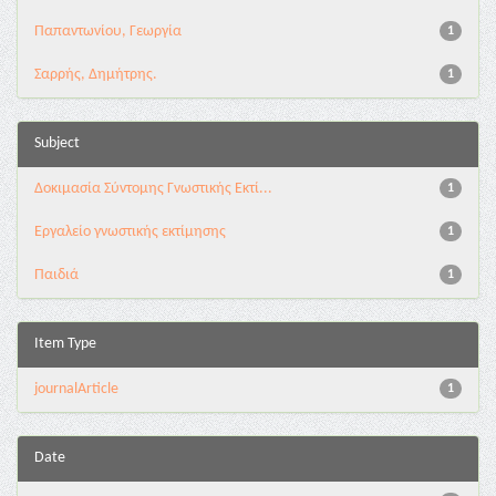
Παπαντωνίου, Γεωργία
1
Σαρρής, Δημήτρης.
1
Subject
Δοκιμασία Σύντομης Γνωστικής Εκτί...
1
Εργαλείο γνωστικής εκτίμησης
1
Παιδιά
1
Item Type
journalArticle
1
Date