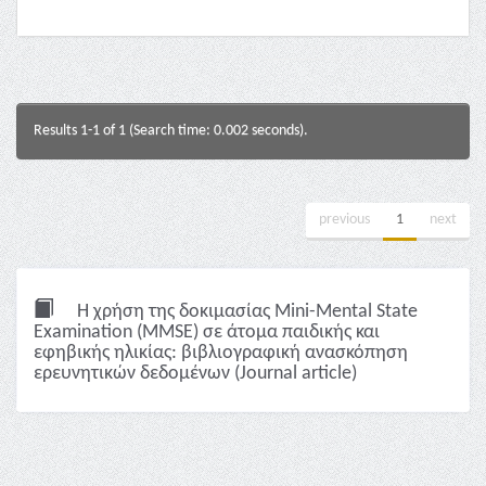
Results 1-1 of 1 (Search time: 0.002 seconds).
previous
1
next
Η χρήση της δοκιμασίας Mini-Mental State
Examination (MMSE) σε άτομα παιδικής και
εφηβικής ηλικίας: βιβλιογραφική ανασκόπηση
ερευνητικών δεδομένων (Journal article)