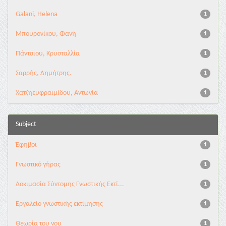
Galani, Helena
1
Μπουρονίκου, Φανή
1
Πάντσιου, Κρυσταλλία
1
Σαρρής, Δημήτρης.
1
Χατζηευφραιμίδου, Αντωνία
1
Subject
Έφηβοι
1
Γνωστικό γήρας
1
Δοκιμασία Σύντομης Γνωστικής Εκτί...
1
Εργαλείο γνωστικής εκτίμησης
1
Θεωρία του νου
1