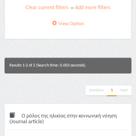
Clear current filters
Add more filters
or
View Option
Results 1-2 of 2 (Search time: 0.003 seconds).
previous
1
next
O ρόλος της ηλικίας στην κοινωνική νόηση
(Journal article)