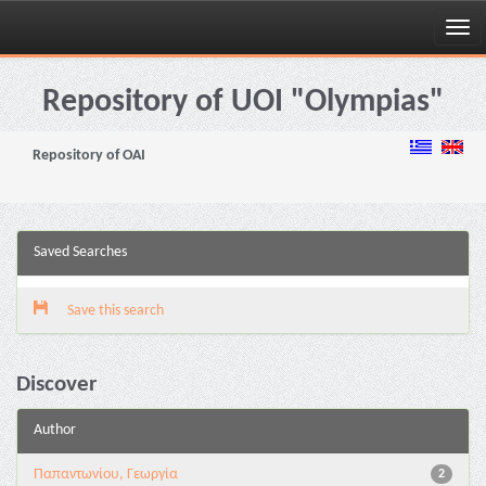
Skip
navigation
Repository of UOI "Olympias"
Repository of OAI
Saved Searches
Save this search
Discover
Author
Παπαντωνίου, Γεωργία
2