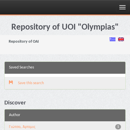
Skip
navigation
Repository of UOI "Olympias"
Repository of OAI
Saved Searches
Save this search
Discover
Author
Γιώτσα, Άρτεμις
1