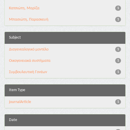
Κατσιώτη, Μαρίζα
1
Μπασιώτη, Παρασκευή
1
Subject
Διαγενεαλογικό μοντέλο
1
Οικογενειακά συστήματα
1
Συμβουλευτική Γονέων
1
Item Type
journalArticle
1
Date