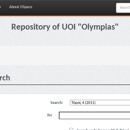
p
About DSpace
Repository of UOI "Olympias"
rch
Search:
for