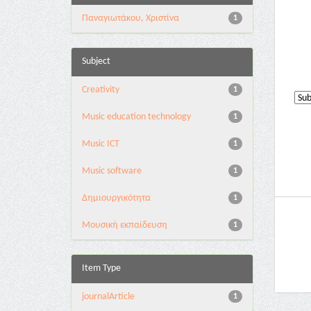
Παναγιωτάκου, Χριστίνα
1
Subject
Creativity
1
Music education technology
1
Music ICT
1
Music software
1
Δημιουργικότητα
1
Μουσική εκπαίδευση
1
Item Type
journalArticle
1