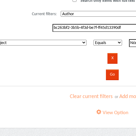
Search only items with full text 
Current filters:
Clear current filters
Add mor
or
View Option