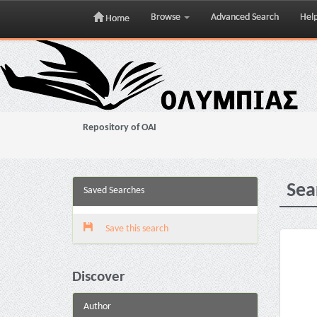
Browse
Advanced Search
Hel
Home
Skip
navigation
Repository of OAI
Sea
Saved Searches
Save this search
Discover
Author