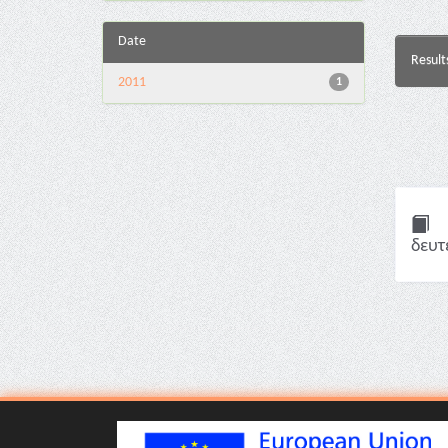
Date
Result
2011
1
δευτ