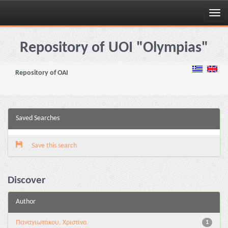
Skip
navigation
Repository of UOI "Olympias"
Repository of OAI
Saved Searches
Save this search
Discover
Author
Παναγιωτάκου, Χριστίνα
1