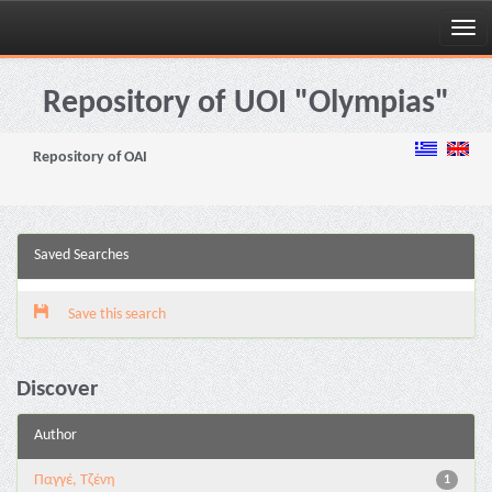
Skip
navigation
Repository of UOI "Olympias"
Repository of OAI
Saved Searches
Save this search
Discover
Author
Παγγέ, Τζένη
1