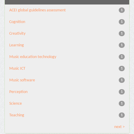
ACEI global guidelines assessment
1
Cognition
1
Creativity
1
Learning
1
Music education technology
1
Music ICT
1
Music software
1
Perception
1
Science
1
Teaching
1
next >