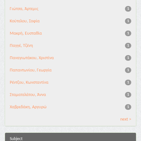
Γιώτσα, Άρτεμις
1
Κούτελου, Σοφία
1
Μακρή, Ευσταθία
1
Παγγέ, Τζένη
1
Παναγιωτάκου, Χριστίνα
1
Παπαντωνίου, Γεωργία
1
Ρέντζου, Κωνσταντίνα
1
Σταματελάτου, Άννα
1
Χαβρεδάκη, Αργυρώ
1
next >
Subject