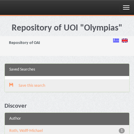
Skip
navigation
Repository of UOI "Olympias"
Repository of OAI
Saved Searches
Save this search
Discover
Author
Roth, Wolff-Michael
1