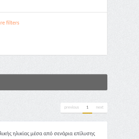
e filters
previous
1
next
λικής ηλικίας μέσα από σενάρια επίλυσης