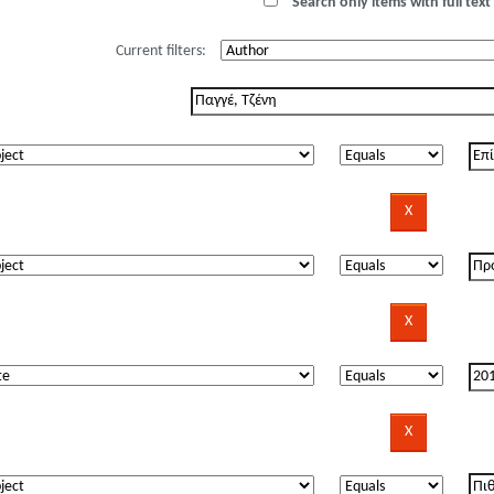
Search only items with full text 
Current filters: