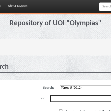
p
About DSpace
Repository of UOI "Olympias"
rch
Search:
for