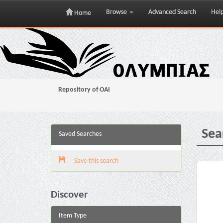
Browse
Advanced Search
Hel
Home
Skip
navigation
Repository of OAI
Sea
Saved Searches
Save this search
Discover
Item Type