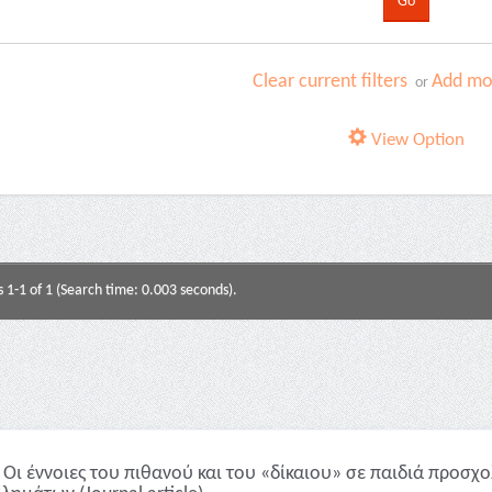
Clear current filters
Add mor
or
View Option
s 1-1 of 1 (Search time: 0.003 seconds).
Οι έννοιες του πιθανού και του «δίκαιου» σε παιδιά προσχο