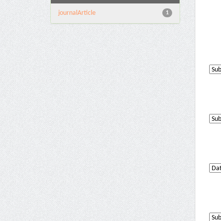
journalArticle
1