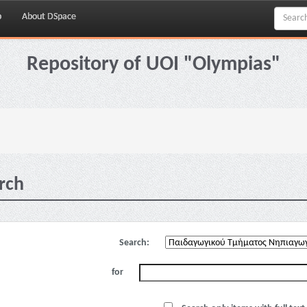
p
About DSpace
Repository of UOI "Olympias"
rch
Search:
for