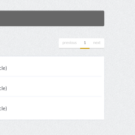
previous
1
next
le)
le)
le)