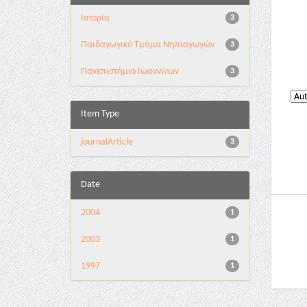
Ιστορία
3
Παιδαγωγικό Τμήμα Νηπιαγωγών
3
Πανεπιστήμιο Ιωαννίνων
3
Item Type
journalArticle
3
Date
2004
1
2003
1
1997
1