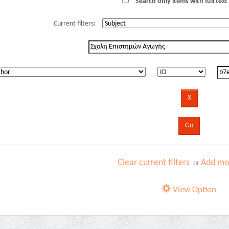
Search only items with full text 
Current filters:
Clear current filters
Add mor
or
View Option