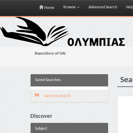
Browse
Advanced Search
Hel
Home
Skip
navigation
Repository of OAI
Sea
Saved Searches
Save this search
Discover
Subject