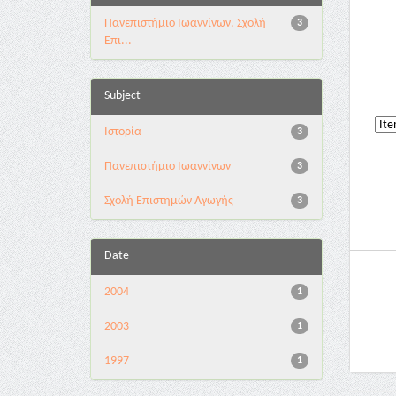
Πανεπιστήμιο Ιωαννίνων. Σχολή
3
Επι...
Subject
Ιστορία
3
Πανεπιστήμιο Ιωαννίνων
3
Σχολή Επιστημών Αγωγής
3
Date
2004
1
2003
1
1997
1