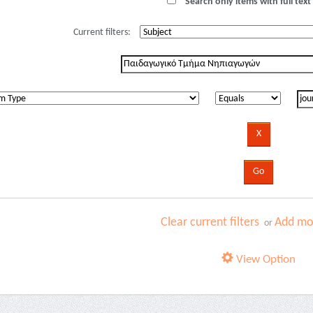
Search only items with full text 
Current filters:
Clear current filters
Add mor
or
View Option