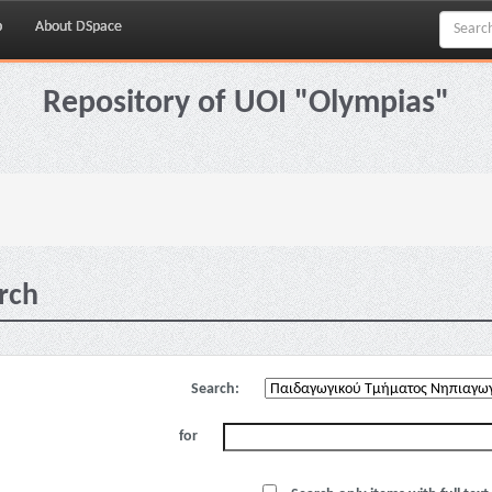
p
About DSpace
Repository of UOI "Olympias"
rch
Search:
for