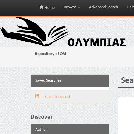
Browse
Advanced Search
Hel
Home
Skip
navigation
Repository of OAI
Sea
Saved Searches
Save this search
Discover
Author