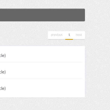
previous
1
next
le)
le)
le)