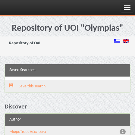
Skip
navigation
Repository of UOI "Olympias"
Repository of OAI
Saved Searches
Save this search
Discover
Author
Mωραΐτου, Δέσποινα
1