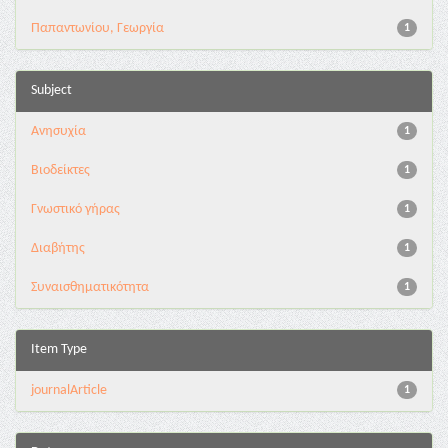
Παπαντωνίου, Γεωργία
1
Subject
Ανησυχία
1
Βιοδείκτες
1
Γνωστικό γήρας
1
Διαβήτης
1
Συναισθηματικότητα
1
Item Type
journalArticle
1