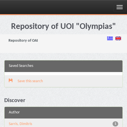
Skip
navigation
Repository of UOI "Olympias"
Repository of OAI
Saved Searches
Save this search
Discover
Author
Sarris, Dimitris
1