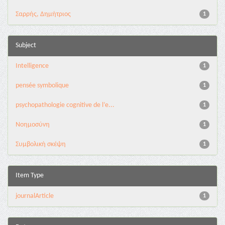
Σαρρής, Δημήτριος
1
Subject
Intelligence
1
pensée symbolique
1
psychopathologie cognitive de l’e...
1
Νοημοσύνη
1
Συμβολική σκέψη
1
Item Type
journalArticle
1