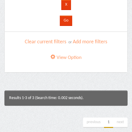
Clear current filters
Add more filters
or
View Option
Results 1-3 of 3 (Search time: 0.002 seconds).
previous
1
next