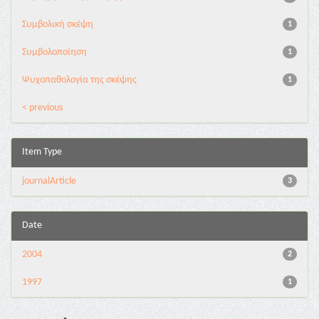
Συμβολική σκέψη
1
Συμβολοποίηση
1
Ψυχοπαθολογία της σκέψης
1
< previous
Item Type
journalArticle
3
Date
2004
2
1997
1