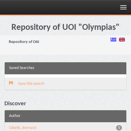
Skip
navigation
Repository of UOI "Olympias"
Repository of OAI
Saved Searches
Save this search
Discover
Author
Gibello, Bernard
1