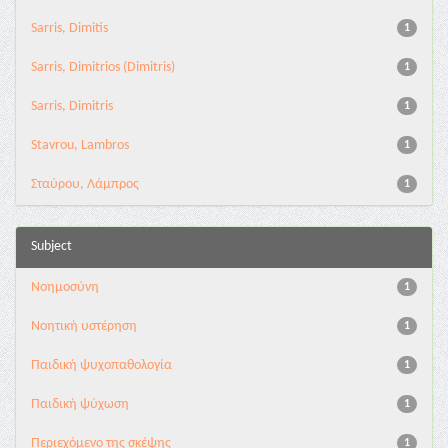
Sarris, Dimitis
1
Sarris, Dimitrios (Dimitris)
1
Sarris, Dimitris
1
Stavrou, Lambros
1
Σταύρου, Λάμπρος
1
Subject
Νοημοσύνη
1
Νοητική υστέρηση
1
Παιδική ψυχοπαθολογία
1
Παιδική ψύχωση
1
Περιεχόμενο της σκέψης
1