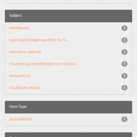
Subject
Intelligence
1
psychopathologie cognitive de l’e...
1
éducation spéciale
1
Γνωστική ψυχοπαθολογία του παιδιού
1
Νοημοσύνη
1
Συμβολική σκέψη
1
Item Type
journalArticle
1