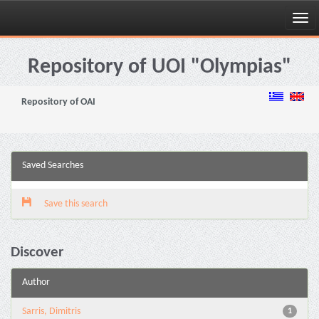
Skip
navigation
Repository of UOI "Olympias"
Repository of OAI
Saved Searches
Save this search
Discover
Author
Sarris, Dimitris
1