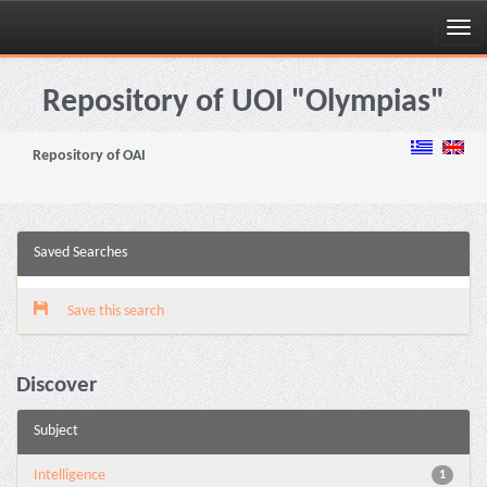
Skip
navigation
Repository of UOI "Olympias"
Repository of OAI
Saved Searches
Save this search
Discover
Subject
Intelligence
1