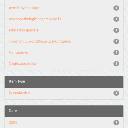
pensée symbolique
1
psychopathologie cognitive de l’e...
1
éducation spéciale
1
Γνωστική ψυχοπαθολογία του παιδιού
1
Νοημοσύνη
1
Συμβολική σκέψη
1
Item Type
journalArticle
1
Date
2004
1