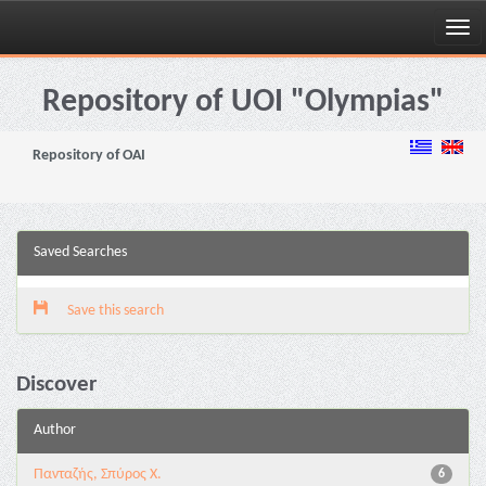
Skip
navigation
Repository of UOI "Olympias"
Repository of OAI
Saved Searches
Save this search
Discover
Author
Πανταζής, Σπύρος Χ.
6