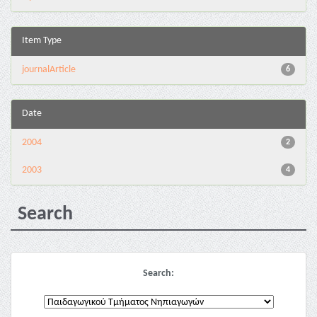
Item Type
journalArticle
6
Date
2004
2
2003
4
Search
Search: