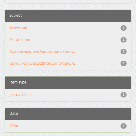
Subject
Ανάγνωση
1
Εκπαίδευση
1
Λειτουργικός αναλφαβητισμός (άτομ...
1
Οργανικός αναλφαβητισμός (άτομα π...
1
Item Type
journalArticle
1
Date
2004
1