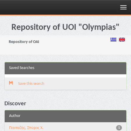
Skip
navigation
Repository of UOI "Olympias"
Repository of OAI
Saved Searches
Save this search
Discover
Author
Πανταζής, Σπύρος Χ.
1