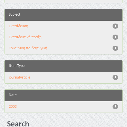
Subject
Εκπαίδευση
1
Εκπαιδευτική πράξη
1
Κοινωνική παιδαγωγική
1
Item Type
journalArticle
1
Date
2003
1
Search