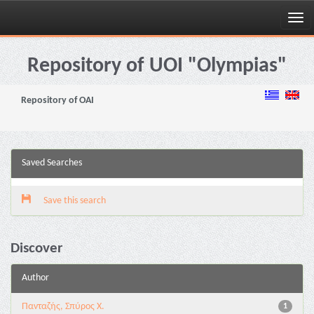
Skip
navigation
Repository of UOI "Olympias"
Repository of OAI
Saved Searches
Save this search
Discover
Author
Πανταζής, Σπύρος Χ.
1