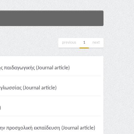
previous
1
next
παιδαγωγικής (Journal article)
λωσσίας (Journal article)
)
ν προσχολική εκπαίδευση (Journal article)