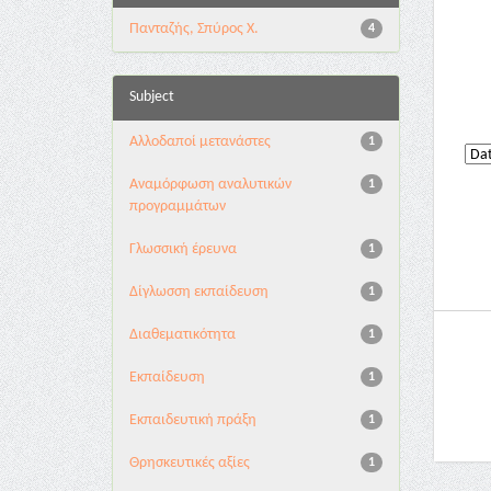
Πανταζής, Σπύρος Χ.
4
Subject
Αλλοδαποί μετανάστες
1
Αναμόρφωση αναλυτικών
1
προγραμμάτων
Γλωσσική έρευνα
1
Δίγλωσση εκπαίδευση
1
Διαθεματικότητα
1
Εκπαίδευση
1
Εκπαιδευτική πράξη
1
Θρησκευτικές αξίες
1