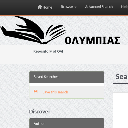
Browse
Advanced Search
Hel
Home
Skip
navigation
Repository of OAI
Sea
Saved Searches
Save this search
Discover
Author