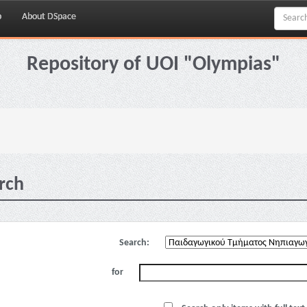
p
About DSpace
Repository of UOI "Olympias"
rch
Search:
for