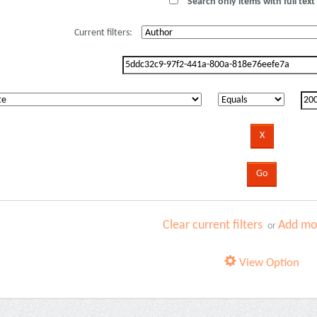
Search only items with full text 
Current filters:
Clear current filters
Add mor
or
View Option