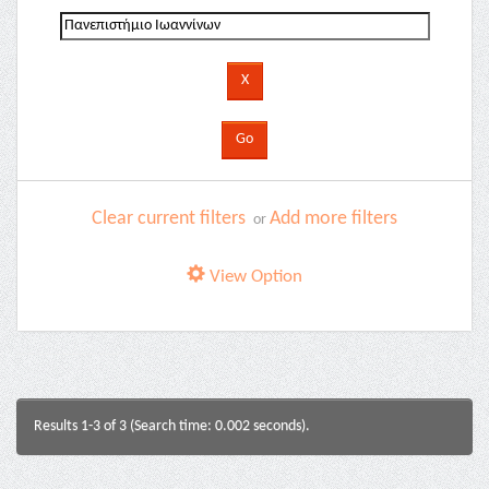
Clear current filters
Add more filters
or
View Option
Results 1-3 of 3 (Search time: 0.002 seconds).