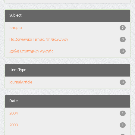
Subject
Ιστορία
3
Παιδαγωγικό Τμήμα Νηπιαγωγών
3
Σχολή Επιστημών Αγωγής
3
Item Type
journalArticle
3
Date
2004
1
2003
1