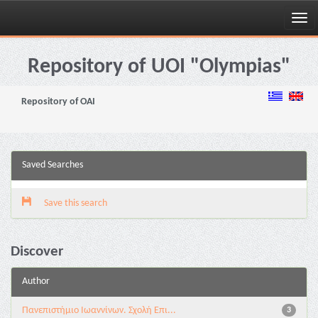
Skip
navigation
Repository of UOI "Olympias"
Repository of OAI
Saved Searches
Save this search
Discover
Author
Πανεπιστήμιο Ιωαννίνων. Σχολή Επι...
3