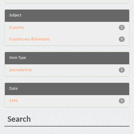
Subject
Ευρώπη
1
Ευρώπη και Φιλοσοφία
1
Item Type
journalArticle
1
Date
1994
1
Search