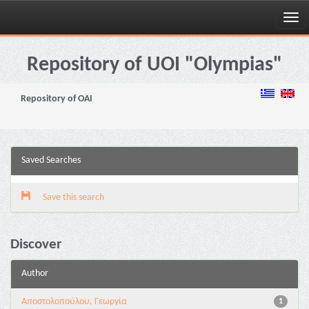
Skip
navigation
Repository of UOI "Olympias"
Repository of OAI
Saved Searches
Save this search
Discover
Author
Αποστολοπούλου, Γεωργία
1