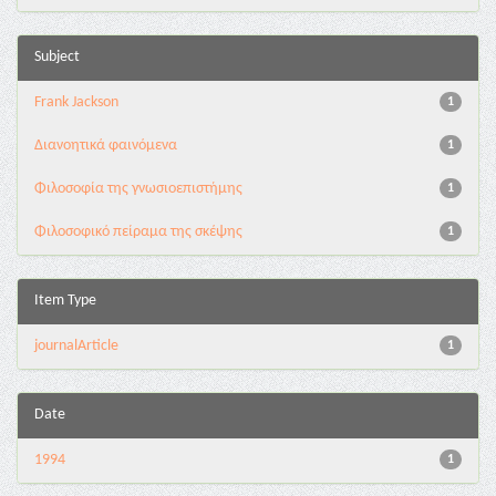
Subject
Frank Jackson
1
Διανοητικά φαινόμενα
1
Φιλοσοφία της γνωσιοεπιστήμης
1
Φιλοσοφικό πείραμα της σκέψης
1
Item Type
journalArticle
1
Date
1994
1