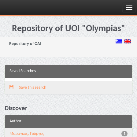
Skip
navigation
Repository of UOI "Olympias"
Repository of OAI
Saved Searches
Save this search
Discover
Author
Μαραγκός, Γιώργος
1