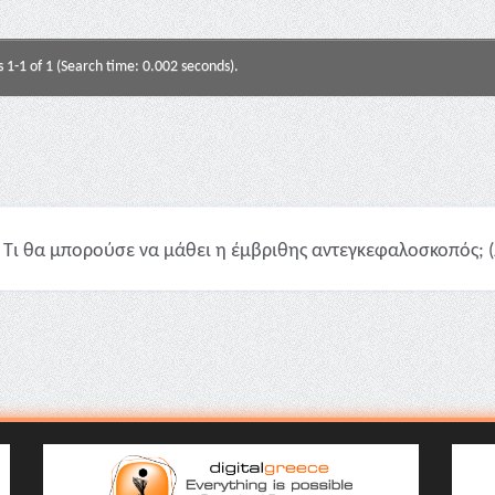
s 1-1 of 1 (Search time: 0.002 seconds).
Τι θα μπορούσε να μάθει η έμβριθης αντεγκεφαλοσκοπός; (Jo