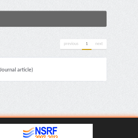
previous
1
next
urnal article)