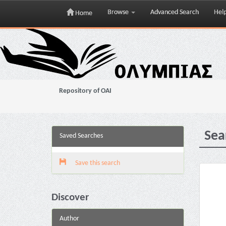
Browse
Advanced Search
Hel
Home
Skip
navigation
Repository of OAI
Sea
Saved Searches
Save this search
Discover
Author