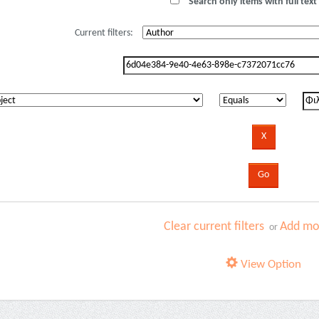
Search only items with full text 
Current filters:
Clear current filters
Add mor
or
View Option