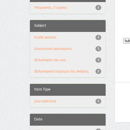
Μαραγκός, Γιώργος
1
Subject
Frank Jackson
1
Διανοητικά φαινόμενα
1
Φιλοσοφία του νου
1
Φιλοσοφικό πείραμα της σκέψης
1
Item Type
journalArticle
1
Date