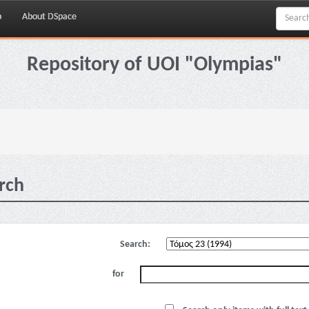
p
About DSpace
Repository of UOI "Olympias"
rch
Search:
for