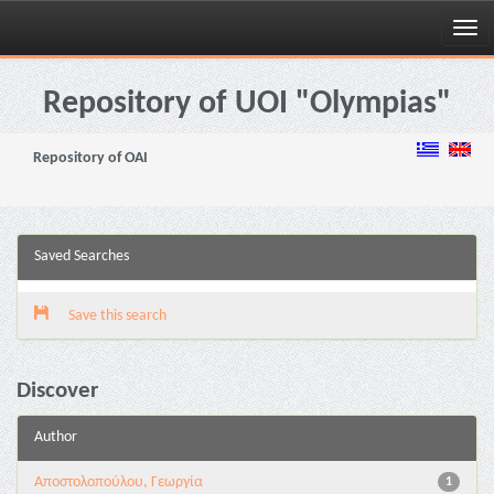
Skip
navigation
Repository of UOI "Olympias"
Repository of OAI
Saved Searches
Save this search
Discover
Author
Αποστολοπούλου, Γεωργία
1