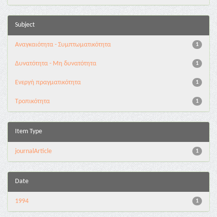
Subject
Αναγκαιότητα - Συμπτωματικότητα
1
Δυνατότητα - Μη δυνατότητα
1
Ενεργή πραγματικότητα
1
Τροπικότητα
1
Item Type
journalArticle
1
Date
1994
1