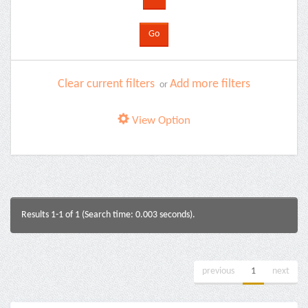
Clear current filters
Add more filters
or
View Option
Results 1-1 of 1 (Search time: 0.003 seconds).
previous
1
next