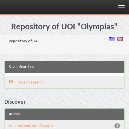
Skip
navigation
Repository of UOI "Olympias"
Repository of OAI
Saved Searches
Save this search
Discover
Author
Αποστολοπούλου, Γεωργία
1