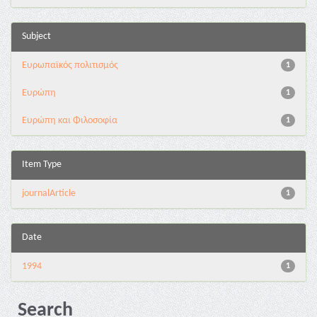
Subject
Ευρωπαϊκός πολιτισμός
1
Ευρώπη
1
Ευρώπη και Φιλοσοφία
1
Item Type
journalArticle
1
Date
1994
1
Search