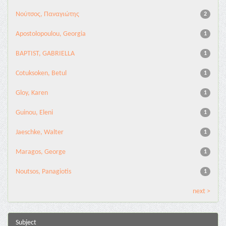
Νούτσος, Παναγιώτης
2
Apostolopoulou, Georgia
1
BAPTIST, GABRIELLA
1
Cotuksoken, Betul
1
Gloy, Karen
1
Guinou, Eleni
1
Jaeschke, Walter
1
Maragos, George
1
Noutsos, Panagiotis
1
next >
Subject