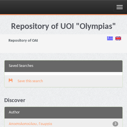
Skip
navigation
Repository of UOI "Olympias"
Repository of OAI
Saved Searches
Save this search
Discover
Author
Αποστολοπούλου, Γεωργία
3