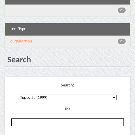
-
25
Item Type
journalArticle
25
Search
Search:
for