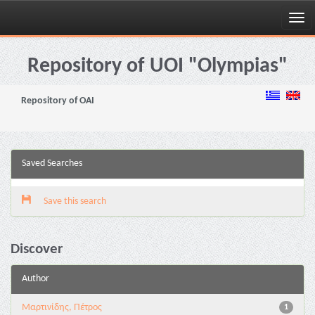
Skip
navigation
Repository of UOI "Olympias"
Repository of OAI
Saved Searches
Save this search
Discover
Author
Μαρτινίδης, Πέτρος
1