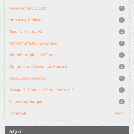
Μωρογιάννης, Φώτης
1
Νιτσιάκος, Βασίλης
1
Πέτσιος, Κώστας Θ.
1
Παπαδημητρίου, Ευαγγελία
1
Παπαδημητρίου, Ευθύμης
1
Παπαδιώτη - Αθανασίου, Βασιλική
1
Πλουμίδης, Γεώργιος
1
Σολωμού - Παπανικολάου, Βασιλική Π.
1
Τριαντάρη, Σωτηρία
1
< previous
next >
Subject