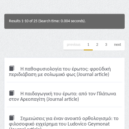
Results 1-10 of 25 (Search time: 0.004 seconds).
previous
1
2
3
next
Η παθοφυσιολογία του έρωτος: φροϋδική
περιδιάβαση με σολωμικό φως (Journal article)
Η παιδαγωγική του έρωτα: από τον Πλάτωνα
στον Αρεοπαγίτη (Journal article)
Σημειώσεις για έναν ανοικτό ορθολογισμό: το
φιλοσοφικό εγχείρημα του Ludovico Geymonat