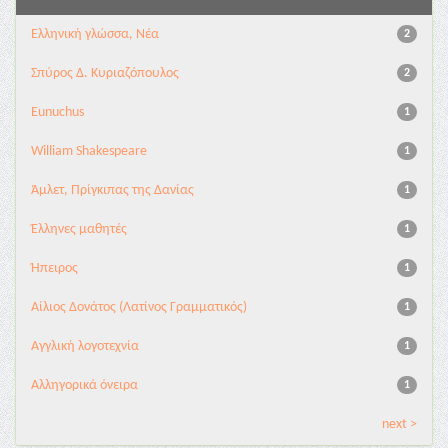
Ελληνική γλώσσα, Νέα
2
Σπύρος Δ. Κυριαζόπουλος
2
Eunuchus
1
William Shakespeare
1
Άμλετ, Πρίγκιπας της Δανίας
1
Έλληνες μαθητές
1
Ήπειρος
1
Αίλιος Δονάτος (Λατίνος Γραμματικός)
1
Αγγλική λογοτεχνία
1
Αλληγορικά όνειρα
1
next >