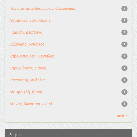
Πανεπιστήμιο Ιωαννίνων. Φιλοσοφικ...
2
Αυγερινός, Ευάγγελος Σ.
1
Γιαραλή, Δέσποινα
1
Θαβώρης, Αντώνιος Ι.
1
Καβακόπουλος, Παντελής
1
Καραγιώργος, Πάνος
1
Κατσούρης, Ανδρέας
1
Μαυροειδή, Φανή
1
Μηνάς, Κωνσταντίνος Μ.
1
next >
Subject