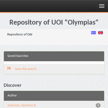
Skip
navigation
Repository of UOI "Olympias"
Repository of OAI
Saved Searches
Save this search
Discover
Author
Δεδούση, Χριστίνα Β.
2