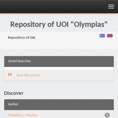
Skip
navigation
Repository of UOI "Olympias"
Repository of OAI
Saved Searches
Save this search
Discover
Author
Πασχάλης, Μιχαήλ
1