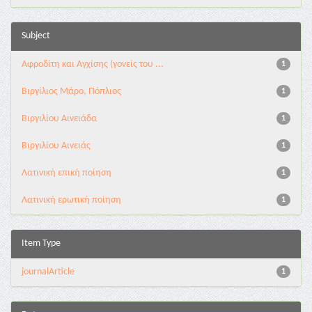
Subject
Αφροδίτη και Αγχίσης (γονείς του ...
1
Βιργίλιος Μάρο, Πόπλιος
1
Βιργιλίου Αινειάδα
1
Βιργιλίου Αινειάς
1
Λατινική επική ποίηση
1
Λατινική ερωτική ποίηση
1
Item Type
journalArticle
1