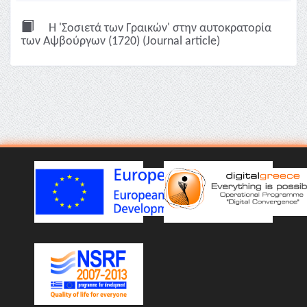
Η 'Σοσιετά των Γραικών' στην αυτοκρατορία
των Αψβούργων (1720) (Journal article)