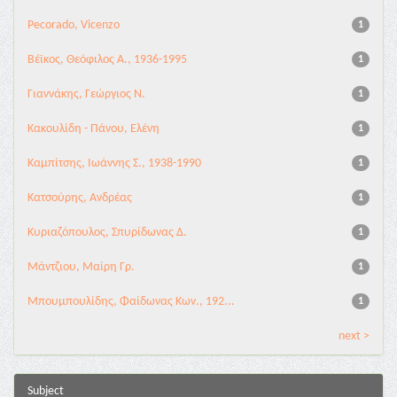
Pecorado, Vicenzo
1
Βέϊκος, Θεόφιλος Α., 1936-1995
1
Γιαννάκης, Γεώργιος Ν.
1
Κακουλίδη - Πάνου, Ελένη
1
Καμπίτσης, Ιωάννης Σ., 1938-1990
1
Κατσούρης, Ανδρέας
1
Κυριαζόπουλος, Σπυρίδωνας Δ.
1
Μάντζιου, Μαίρη Γρ.
1
Μπουμπουλίδης, Φαίδωνας Κων., 192...
1
next >
Subject