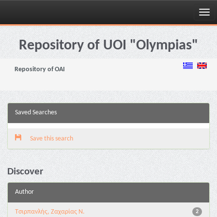
Skip
navigation
Repository of UOI "Olympias"
Repository of OAI
Saved Searches
Save this search
Discover
Author
Τσιρπανλής, Ζαχαρίας Ν.
2