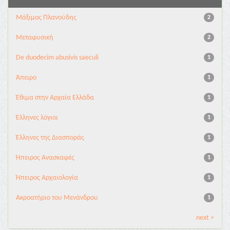
Μάξιμος Πλανούδης
2
Μεταφυσική
2
De duodecim abusivis saeculi
1
Άπειρο
1
Έθιμα στην Αρχαία Ελλάδα
1
Έλληνες λόγιοι
1
Έλληνες της Διασποράς
1
Ήπειρος Ανασκαφές
1
Ήπειρος Αρχαιολογία
1
Ακροατήριο του Μενάνδρου
1
next >