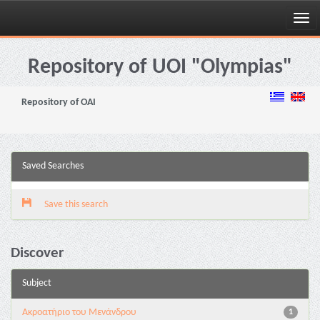
Skip
navigation
Repository of UOI "Olympias"
Repository of OAI
Saved Searches
Save this search
Discover
Subject
Ακροατήριο του Μενάνδρου
1