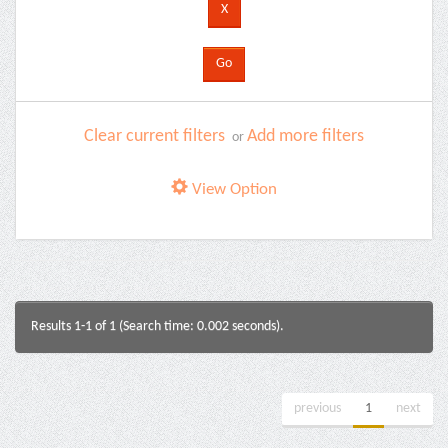
Clear current filters
Add more filters
or
View Option
Results 1-1 of 1 (Search time: 0.002 seconds).
previous
1
next