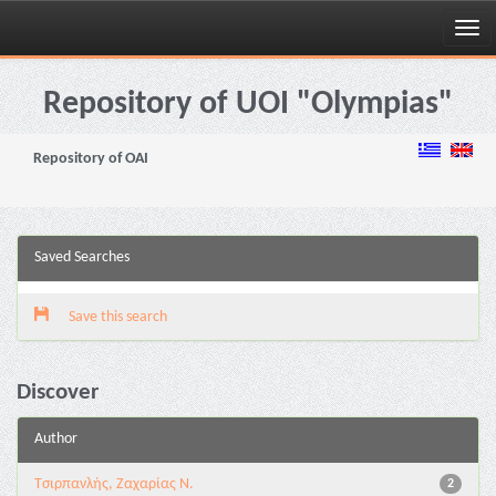
Skip
navigation
Repository of UOI "Olympias"
Repository of OAI
Saved Searches
Save this search
Discover
Author
Τσιρπανλής, Ζαχαρίας Ν.
2