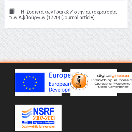
Η 'Σοσιετά των Γραικών' στην αυτοκρατορία
των Αψβούργων (1720) (Journal article)