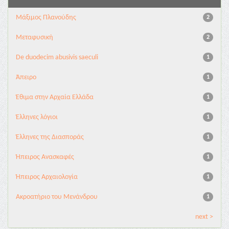
Μάξιμος Πλανούδης
2
Μεταφυσική
2
De duodecim abusivis saeculi
1
Άπειρο
1
Έθιμα στην Αρχαία Ελλάδα
1
Έλληνες λόγιοι
1
Έλληνες της Διασποράς
1
Ήπειρος Ανασκαφές
1
Ήπειρος Αρχαιολογία
1
Ακροατήριο του Μενάνδρου
1
next >