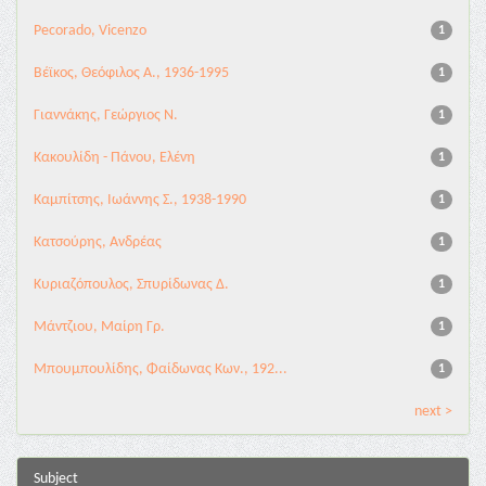
Pecorado, Vicenzo
1
Βέϊκος, Θεόφιλος Α., 1936-1995
1
Γιαννάκης, Γεώργιος Ν.
1
Κακουλίδη - Πάνου, Ελένη
1
Καμπίτσης, Ιωάννης Σ., 1938-1990
1
Κατσούρης, Ανδρέας
1
Κυριαζόπουλος, Σπυρίδωνας Δ.
1
Μάντζιου, Μαίρη Γρ.
1
Μπουμπουλίδης, Φαίδωνας Κων., 192...
1
next >
Subject