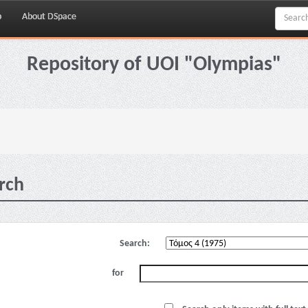
p
About DSpace
Repository of UOI "Olympias"
rch
Search:
for