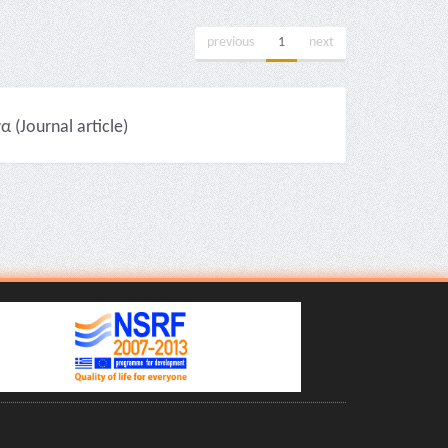
previous
1
next
 (Journal article)