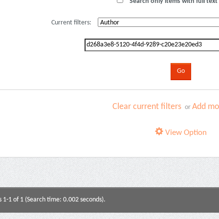
Search only items with full text 
Current filters:
Clear current filters
Add mor
or
View Option
s 1-1 of 1 (Search time: 0.002 seconds).