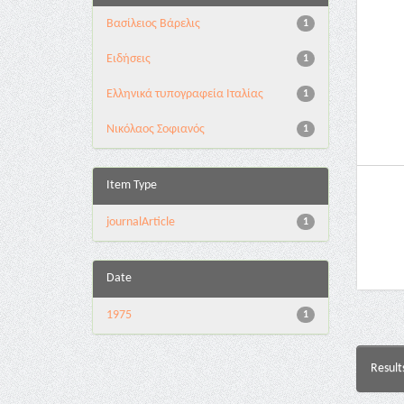
Βασίλειος Βάρελις
1
Ειδήσεις
1
Ελληνικά τυπογραφεία Ιταλίας
1
Νικόλαος Σοφιανός
1
Item Type
journalArticle
1
Date
1975
1
Result