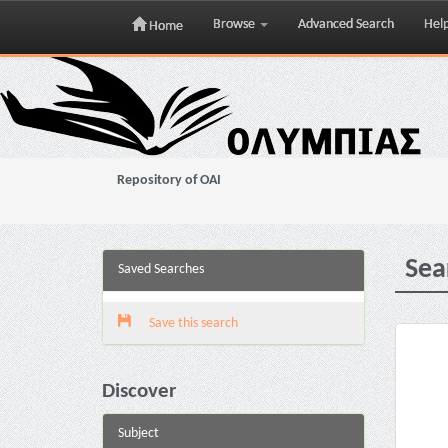
Browse
Advanced Search
Hel
Home
Skip
navigation
Repository of OAI
Sea
Saved Searches
Save this search
Discover
Subject