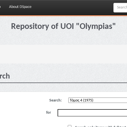
p
About DSpace
Repository of UOI "Olympias"
rch
Search:
for