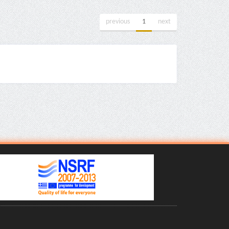
previous
1
next