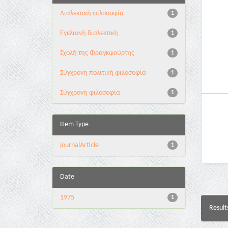
Διαλεκτική φιλοσοφία
1
Εγελιανή διαλεκτική
1
Σχολή της Φραγκφούρτης
1
Σύγχρονη πολιτική φιλοσοφία
1
Σύγχρονη φιλοσοφία
1
Item Type
journalArticle
1
Date
1975
1
Result