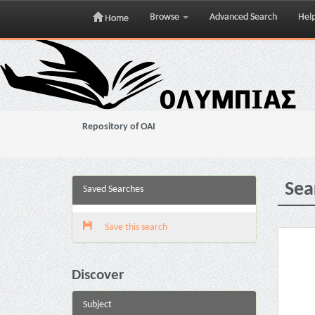
Browse
Advanced Search
Hel
Home
Skip
navigation
Repository of OAI
Sea
Saved Searches
Save this search
Discover
Subject