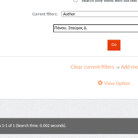
Search only items with full text 
Current filters:
Clear current filters
Add mor
or
View Option
s 1-1 of 1 (Search time: 0.002 seconds).