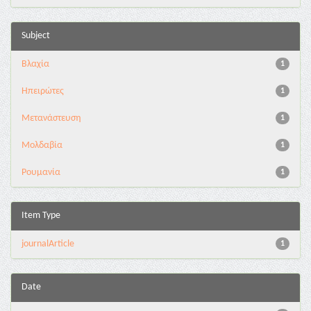
Subject
Βλαχία
1
Ηπειρώτες
1
Μετανάστευση
1
Μολδαβία
1
Ρουμανία
1
Item Type
journalArticle
1
Date