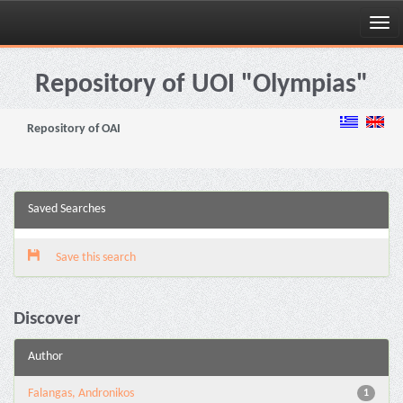
Skip
navigation
Repository of UOI "Olympias"
Repository of OAI
Saved Searches
Save this search
Discover
Author
Falangas, Andronikos
1