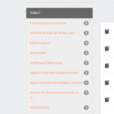
Subject
Πανεπιστήμιο Ιωαννίνων
2
Archivio di Stato de Venice, ASV ...
1
Έκθεση έργων
1
Ανασκαφές
1
Απόδημος Ελληνισμός
1
Αρχαία Κυπριακή ελεφαντουργία
1
Αρχείο Διεύθυνσης Ιστορίας Στρατού
1
Βάιλος της Κωνσταντινούπολης (ο
1
π...
Βενετοκρατία
1