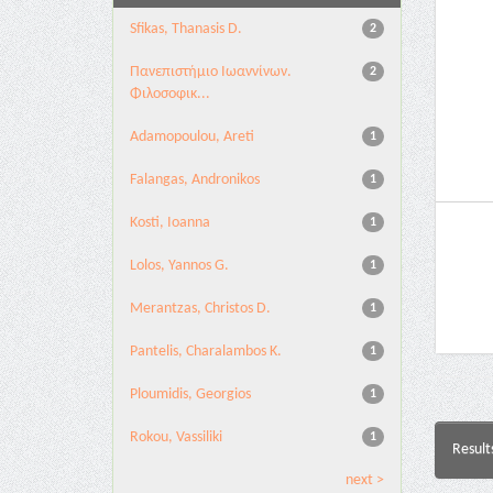
Sfikas, Thanasis D.
2
Πανεπιστήμιο Ιωαννίνων.
2
Φιλοσοφικ...
Adamopoulou, Areti
1
Falangas, Andronikos
1
Kosti, Ioanna
1
Lolos, Yannos G.
1
Merantzas, Christos D.
1
Pantelis, Charalambos K.
1
Ploumidis, Georgios
1
Rokou, Vassiliki
1
Result
next >