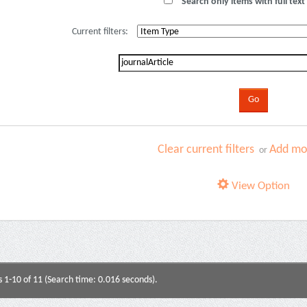
Search only items with full text 
Current filters:
Clear current filters
Add mor
or
View Option
s 1-10 of 11 (Search time: 0.016 seconds).