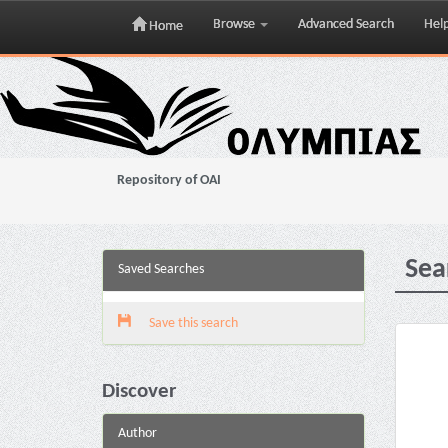
Browse
Advanced Search
Hel
Home
Skip
navigation
Repository of OAI
Sea
Saved Searches
Save this search
Discover
Author