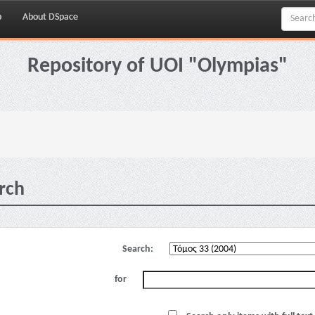
p
About DSpace
Repository of UOI "Olympias"
rch
Search:
for