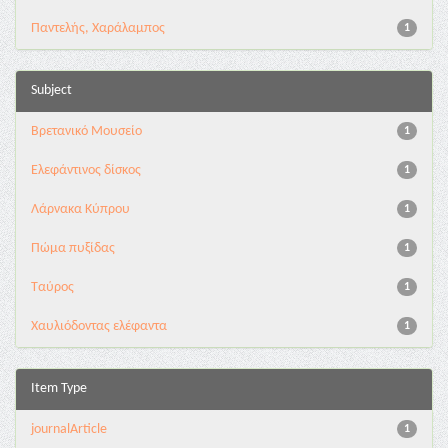
Παντελής, Χαράλαμπος
1
Subject
Βρετανικό Μουσείο
1
Ελεφάντινος δίσκος
1
Λάρνακα Κύπρου
1
Πώμα πυξίδας
1
Ταύρος
1
Χαυλιόδοντας ελέφαντα
1
Item Type
journalArticle
1