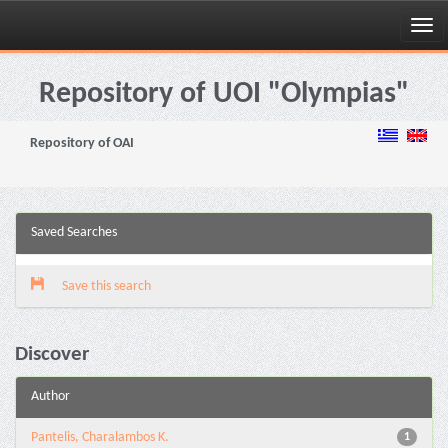
Skip
navigation
Repository of UOI "Olympias"
Repository of OAI
Saved Searches
Save this search
Discover
Author
Pantelis, Charalambos K.
1