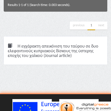
Results 1-1 of 1 (Search time: 0.003 seconds).
previous
1
next
Η εγχάρακτη απεικόνιση του ταύρου σε δυο
ελεφαντινούς κυπριακούς δίσκους της ύστερης
εποχής του χαλκού (Journal article)