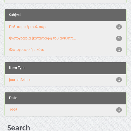
Subject
Πολιτισμική κουλτούρα
1
Φωτογραφία (καταγραφή του αντιληπ...
1
Φωτογραφική εικόνα
1
Item Type
journalArticle
1
Date
1995
1
Search