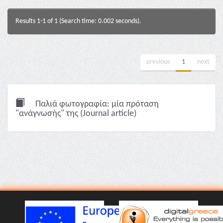
Results 1-1 of 1 (Search time: 0.002 seconds).
previous
1
next
Παλιά φωτογραφία: μία πρόταση
"ανάγνωσής" της (Journal article)