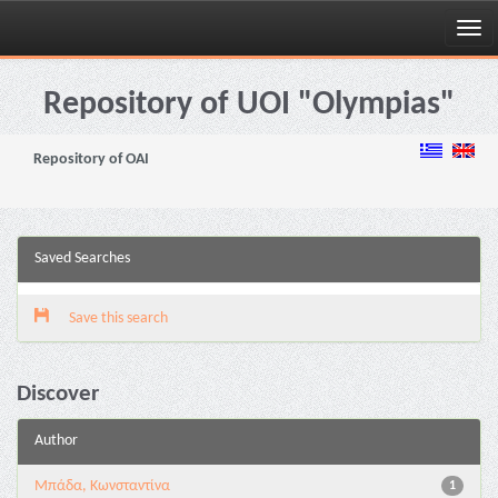
Skip
navigation
Repository of UOI "Olympias"
Repository of OAI
Saved Searches
Save this search
Discover
Author
Μπάδα, Κωνσταντίνα
1