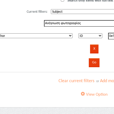
Search only items with full text 
Current filters:
Clear current filters
Add mor
or
View Option