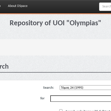
p
About DSpace
Repository of UOI "Olympias"
rch
Search:
for