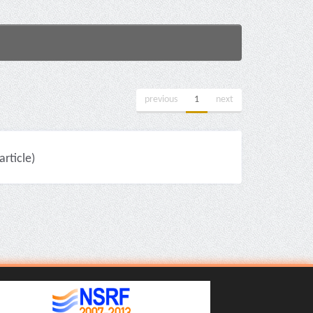
previous
1
next
rticle)