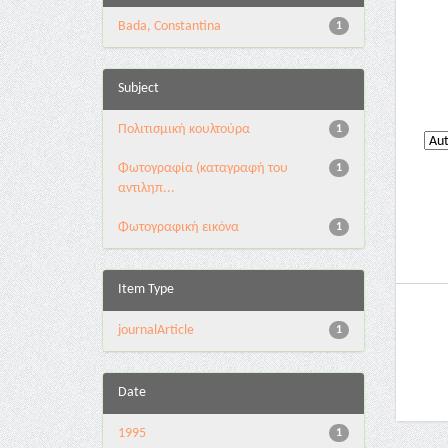
Bada, Constantina
1
Subject
Πολιτισμική κουλτούρα
1
Φωτογραφία (καταγραφή του
1
αντιληπ...
Φωτογραφική εικόνα
1
Item Type
journalArticle
1
Date
1995
1