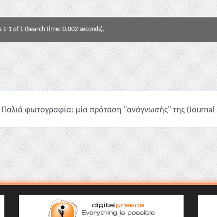
s 1-1 of 1 (Search time: 0.002 seconds).
Παλιά φωτογραφία: μία πρόταση "ανάγνωσής" της (Journal a