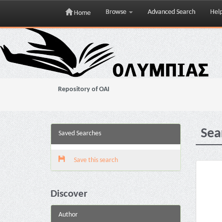
Browse
Advanced Search
Hel
Home
Skip
navigation
Repository of OAI
Sea
Saved Searches
Save this search
Discover
Author