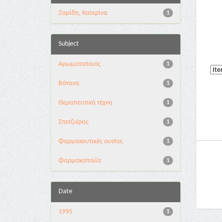
Ζαρίδη, Κατερίνα
1
Subject
Αρωματοποιός
1
Βότανα
1
Θεραπευτική τέχνη
1
Σπετζιέρης
1
Φαρμακευτικές ουσίες
1
Φαρμακοποιΐα
1
Date
1995
1