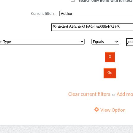
Search only items with full text 
Current filters:
Clear current filters
Add mor
or
View Option