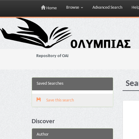
Browse
Advanced Search
Hel
Home
Skip
navigation
Repository of OAI
Sea
Saved Searches
Save this search
Discover
Author