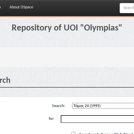
p
About DSpace
Repository of UOI "Olympias"
rch
Search:
for