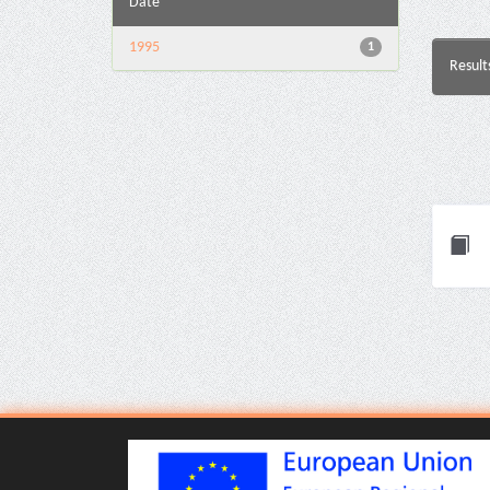
Date
1995
1
Result