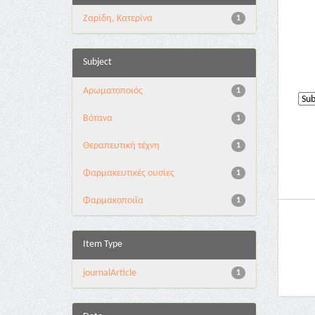
Ζαρίδη, Κατερίνα
1
Subject
Αρωματοποιός
1
Βότανα
1
Θεραπευτική τέχνη
1
Φαρμακευτικές ουσίες
1
Φαρμακοποιΐα
1
Item Type
journalArticle
1