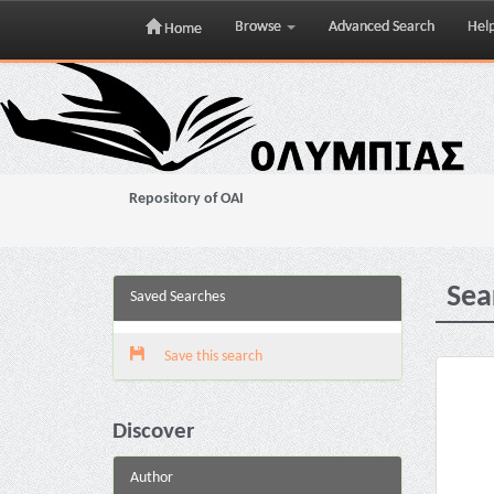
Browse
Advanced Search
Hel
Home
Skip
navigation
Repository of OAI
Sea
Saved Searches
Save this search
Discover
Author