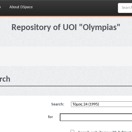
p
About DSpace
Repository of UOI "Olympias"
rch
Search:
for