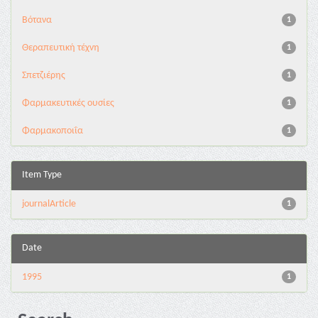
Βότανα
1
Θεραπευτική τέχνη
1
Σπετζιέρης
1
Φαρμακευτικές ουσίες
1
Φαρμακοποιΐα
1
Item Type
journalArticle
1
Date
1995
1