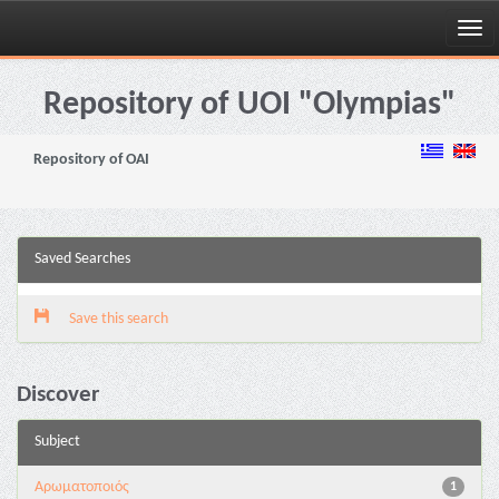
Skip
navigation
Repository of UOI "Olympias"
Repository of OAI
Saved Searches
Save this search
Discover
Subject
Αρωματοποιός
1