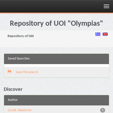
Skip
navigation
Repository of UOI "Olympias"
Repository of OAI
Saved Searches
Save this search
Discover
Author
Zaridi, Aikaterini
1