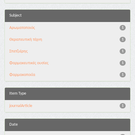
Subject
Αρωματοποιός
1
Θεραπευτική τέχνη
1
Σπετζιέρης
1
Φαρμακευτικές ουσίες
1
Φαρμακοποιΐα
1
Item Type
journalArticle
1
Date