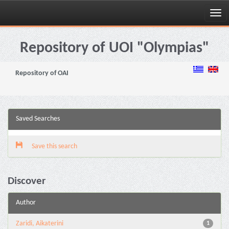
Skip
navigation
Repository of UOI "Olympias"
Repository of OAI
Saved Searches
Save this search
Discover
Author
Zaridi, Aikaterini
1