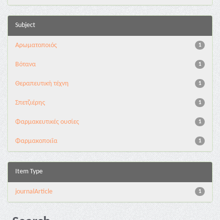
Subject
Αρωματοποιός
1
Βότανα
1
Θεραπευτική τέχνη
1
Σπετζιέρης
1
Φαρμακευτικές ουσίες
1
Φαρμακοποιΐα
1
Item Type
journalArticle
1